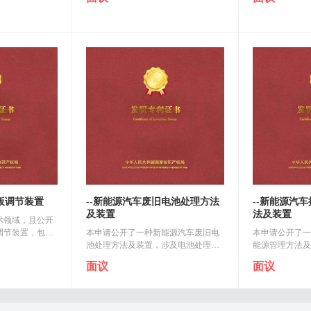
生产线、自动下
位置处的电动气缸，固定安装在所述
述支撑架呈对称
自动剥料机构包
电动气缸顶部的安装板以及固定设置..
两侧，且支撑架
板调节装置
--新能源汽车废旧电池处理方法
--新能源汽
及装置
法及装置
术领域，且公开
调节装置，包括
本申请公开了一种新能源汽车废旧电
本申请公开了一
模块，所述底板
池处理方法及装置，涉及电池处理技
能源管理方法及
模块设置有固定
术领域，包括：提供多个废旧电池，
技术领域，包括
面议
面议
顶端外壁设置..
拆解所述多个废旧电池，得多种电池
生成电池模组，
组件，将多种电池组件经过预处理，..
装在新能源汽车