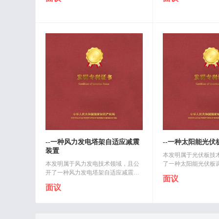
进料皮带线，出料滚筒线倾斜安装在
剥料机构、机械手、
所述型材支架上并置于所述进料皮带..
料机构和控制系统，
括..
--一种风力发电塔架自适应减震
--一种太阳能光伏
装置
本发明属于光伏板技
本发明属于风力发电技术领域，且公
了一种太阳能光伏板
开了一种风力发电塔架自适应减震装
底板，还包括：转动
面议
置，包括塔架座，塔架座的顶端安装
的顶端外壁通过转动
面议
有齿轮箱，塔架座的内部安装有减震
机构，所述转动模块的
机构，减震机构的一端设置有拆装机..