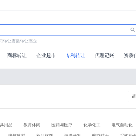
司转让
资质转让
高企
商标转让
企业超市
专利转让
代理记账
资质
具用品
教育休闲
医药与医疗
化学化工
电气自动化
建筑建材
新型材料
海洋开发
航空航天
采矿冶