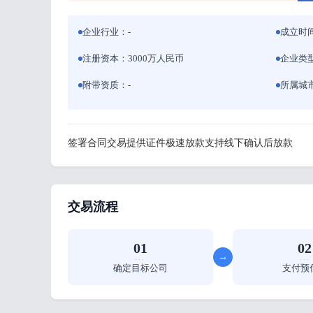
企业行业：-
成立时间
注册资本：3000万人民币
企业类型
附带资质：-
所属城
签署合同
交易
提供证件
极速放款
支持线下
确认后放款
交易流程
01
02
→
···
···
确定目标公司
支付预