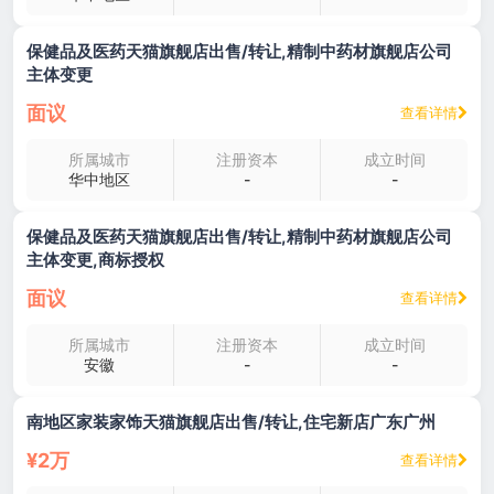
保健品及医药天猫旗舰店出售/转让,精制中药材旗舰店公司
主体变更
面议
查看详情
所属城市
注册资本
成立时间
华中地区
-
-
保健品及医药天猫旗舰店出售/转让,精制中药材旗舰店公司
主体变更,商标授权
面议
查看详情
所属城市
注册资本
成立时间
安徽
-
-
南地区家装家饰天猫旗舰店出售/转让,住宅新店广东广州
¥2万
查看详情