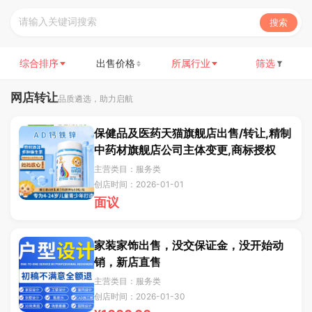
搜索
综合排序
出售价格
所属行业
筛选
网店转让
品质遴选，助力启航
保健品及医药天猫旗舰店出售/转让,精制
中药材旗舰店公司主体变更,商标授权
主营类目：服务类
创店时间：2026-01-01
面议
家装家饰出售，没交保证金，没开始动
销，新店直售
主营类目：服务类
创店时间：2026-01-30